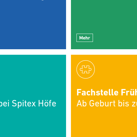
Mehr
Fachstelle Frü
ei Spitex Höfe
Ab Geburt bis 