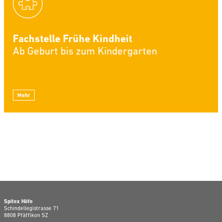
Fachstelle Frühe Kindheit
Ab Geburt bis zum Kindergarten
Mehr
Spitex Höfe
Schindellegistrasse 71
8808 Pfäffikon SZ